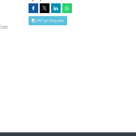
Atıf İçin Kopyala
(Özet