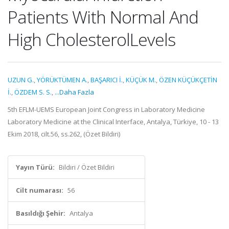
Patients With Normal And
High CholesterolLevels
UZUN G.
,
YÖRÜKTÜMEN A.
,
BAŞARICI İ.
,
KÜÇÜK M.
,
ÖZEN KÜÇÜKÇETİN
İ.
,
ÖZDEM S. S.
,
...Daha Fazla
5th EFLM-UEMS European Joint Congress in Laboratory Medicine
Laboratory Medicine at the Clinical Interface, Antalya, Türkiye, 10 - 13
Ekim 2018, cilt.56, ss.262, (Özet Bildiri)
Yayın Türü:
Bildiri / Özet Bildiri
Cilt numarası:
56
Basıldığı Şehir:
Antalya