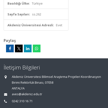
Basıldığı Ülke:
Türkiye
Sayfa Sayıları:
ss.262
Akdeniz Üniversitesi Adresli:
Evet
Paylaş
İletişim Bilgileri
Akdeniz Üniversitesi Bilimsel Araştırma Projeleri Koordinasyon
Birimi Rektörlük Binası, 07058
ANTALYA
aves@akdeniz.edu.tr
0242 310 16 71