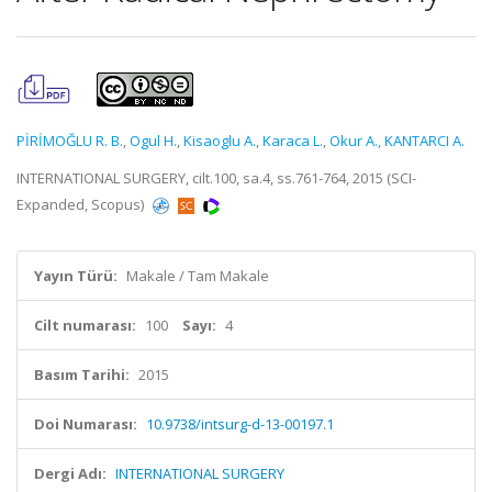
PİRİMOĞLU R. B.
,
Ogul H.
,
Kisaoglu A.
,
Karaca L.
,
Okur A.
,
KANTARCI A.
INTERNATIONAL SURGERY, cilt.100, sa.4, ss.761-764, 2015 (SCI-
Expanded, Scopus)
Yayın Türü:
Makale / Tam Makale
Cilt numarası:
100
Sayı:
4
Basım Tarihi:
2015
Doi Numarası:
10.9738/intsurg-d-13-00197.1
Dergi Adı:
INTERNATIONAL SURGERY