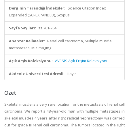
Derginin Tarandığı İndeksler:
Science Citation Index
Expanded (SCI-EXPANDED), Scopus
Sayfa Sayıları:
ss.761-764
Anahtar Kelimeler:
Renal cell carcinoma, Multiple muscle
metastases, MR imaging
Açık Arşiv Koleksiyonu:
AVESİS Açık Erişim Koleksiyonu
Akdeniz Üniversitesi Adresli:
Hayır
Özet
Skeletal muscle is a very rare location for the metastasis of renal cell
carcinoma. We report a 48-year-old man with multiple metastases in
skeletal muscles 4 years after right radical nephrectomy was carried
out for grade III renal cell carcinoma. The tumors located in the right