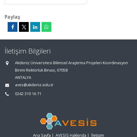
Paylaş
İletişim Bilgileri
Akdeniz Üniversitesi Bilimsel Araştırma Projeleri Koordinasyon
Birimi Rektörlük Binası, 07058
ANTALYA
aves@akdeniz.edu.tr
0242 310 16 71
Ana Sayfa
|
AVESİS Hakkında
|
İletişim