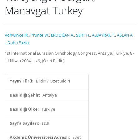
Manavgat Turkey
Vohwinkel R.
,
Prünte W.
,
ERDOĞAN A.
,
SERT H.
,
ALBAYRAK T.
,
ASLAN A.
,
...Daha Fazla
1st İnternational Eurasian Ornithology Congress, Antalya, Türkiye, 8 -
11 Nisan 2004, ss.9, (Özet Bildiri)
Yayın Türü:
Bildiri / Özet Bildiri
Basıldığı Şehir:
Antalya
Basıldığı Ülke:
Türkiye
Sayfa Sayıları:
ss.9
Akdeniz Üniversitesi Adresli:
Evet