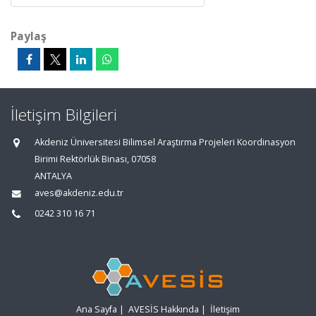
Paylaş
İletişim Bilgileri
Akdeniz Üniversitesi Bilimsel Araştırma Projeleri Koordinasyon
Birimi Rektörlük Binası, 07058
ANTALYA
aves@akdeniz.edu.tr
0242 310 16 71
Ana Sayfa
|
AVESİS Hakkında
|
İletişim