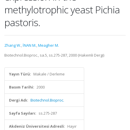
methylotrophic yeast Pichia
pastoris.
Zhang W.
,
İNAN M.
,
Meagher M.
Biotechnol.Bioproc., sa.5, ss.275-287, 2000 (Hakemli Dergi)
Yayın Türü:
Makale / Derleme
Basım Tarihi:
2000
Dergi Adı:
Biotechnol.Bioproc.
Sayfa Sayıları:
ss.275-287
Akdeniz Üniversitesi Adresli:
Hayır