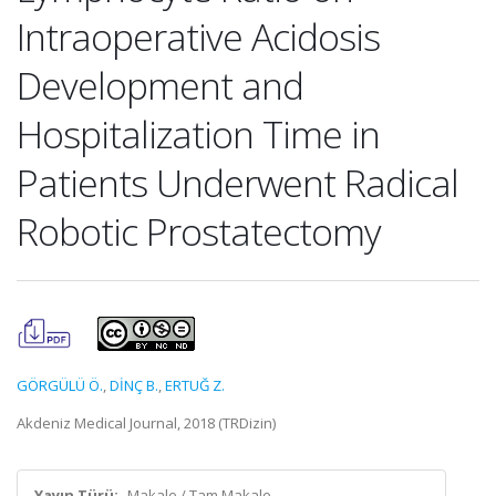
Intraoperative Acidosis
Development and
Hospitalization Time in
Patients Underwent Radical
Robotic Prostatectomy
GÖRGÜLÜ Ö.
,
DİNÇ B.
,
ERTUĞ Z.
Akdeniz Medical Journal, 2018 (TRDizin)
Yayın Türü:
Makale / Tam Makale