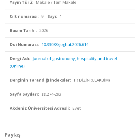
Yayın Türü:
Makale / Tam Makale
Cilt numarası:
9
Sayı:
1
Basım Tarihi:
2026
Doi Numarası:
10.33083/joghat.2026.614
Dergi Adı:
Journal of gastronomy, hospitality and travel
(Online)
Derginin Tarandığı İndeksler:
TR DİZİN (ULAKBİM)
Sayfa Sayıları:
ss.274-293
Akdeniz Üniversitesi Adresli:
Evet
Paylaş