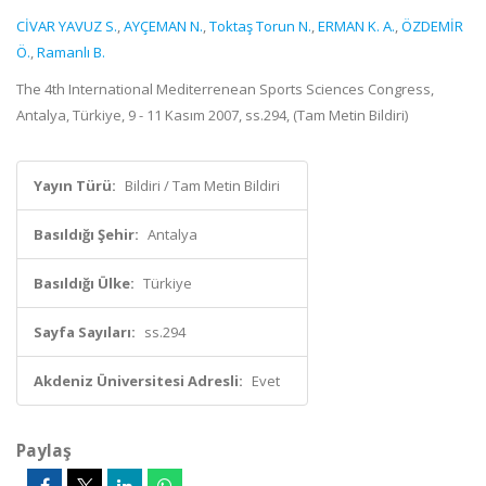
CİVAR YAVUZ S.
,
AYÇEMAN N.
,
Toktaş Torun N.
,
ERMAN K. A.
,
ÖZDEMİR
Ö.
,
Ramanlı B.
The 4th International Mediterrenean Sports Sciences Congress,
Antalya, Türkiye, 9 - 11 Kasım 2007, ss.294, (Tam Metin Bildiri)
Yayın Türü:
Bildiri / Tam Metin Bildiri
Basıldığı Şehir:
Antalya
Basıldığı Ülke:
Türkiye
Sayfa Sayıları:
ss.294
Akdeniz Üniversitesi Adresli:
Evet
Paylaş