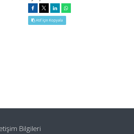
Atıf İçin Kopyala
letişim Bilgileri