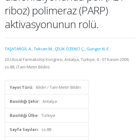
riboz) polimeraz (PARP)
aktivasyonunun rolü.
TAŞATARGİL A.
,
Tekcan M.
,
ÇELİK ÖZENCİ Ç.
,
Gungor N. E.
20.Ulusal Farmakoloji Kongresi, Antalya, Türkiye, 4 - 07 Kasım 2009,
ss.88, (Tam Metin Bildiri)
Yayın Türü:
Bildiri / Tam Metin Bildiri
Basıldığı Şehir:
Antalya
Basıldığı Ülke:
Türkiye
Sayfa Sayıları:
ss.88