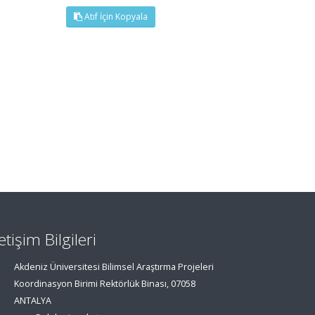
Atıf İçin Kopyala
letişim Bilgileri
Akdeniz Üniversitesi Bilimsel Araştırma Projeleri
Koordinasyon Birimi Rektörlük Binası, 07058
ANTALYA