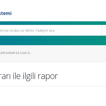
stemi
IR KARARI ILE ILGILI R...
rı ile ilgili rapor