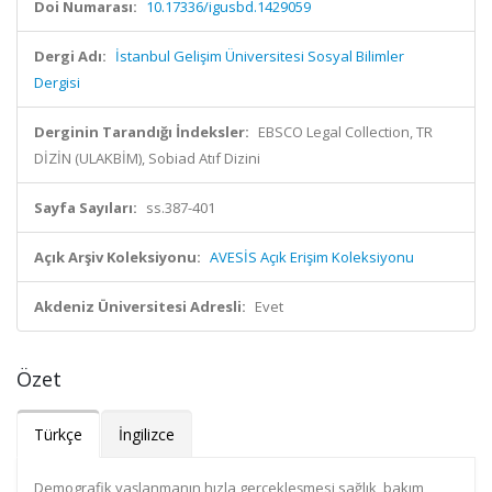
Doi Numarası:
10.17336/igusbd.1429059
Dergi Adı:
İstanbul Gelişim Üniversitesi Sosyal Bilimler
Dergisi
Derginin Tarandığı İndeksler:
EBSCO Legal Collection, TR
DİZİN (ULAKBİM), Sobiad Atıf Dizini
Sayfa Sayıları:
ss.387-401
Açık Arşiv Koleksiyonu:
AVESİS Açık Erişim Koleksiyonu
Akdeniz Üniversitesi Adresli:
Evet
Özet
Türkçe
İngilizce
Demografik yaşlanmanın hızla gerçekleşmesi sağlık, bakım,