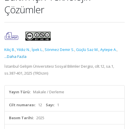
Çözümler
Kılıç B.
,
Yıldız N.
,
İpek L.
,
Sönmez Demir S.
,
Güçlü Saz M.
,
Aytepe A.
,
...Daha Fazla
İstanbul Gelişim Üniversitesi Sosyal Bilimler Dergisi, cilt.12, sa.1,
ss.387-401, 2025 (TRDizin)
Yayın Türü:
Makale / Derleme
Cilt numarası:
12
Sayı:
1
Basım Tarihi:
2025