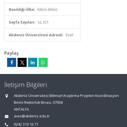
Basıldığı Ülke:
Kıbrıs (Kktc)
Sayfa Sayıları:
ss.121
Akdeniz Üniversitesi Adresli:
Evet
Paylaş
İletişim Bilgileri
Akdeniz Üniversitesi Bilimsel Araştırma Projeleri Koordinasyon
Birimi Rektörlük Binası, 07058
ANTALYA
aves@akdeniz.edu.tr
0242 310 16 71