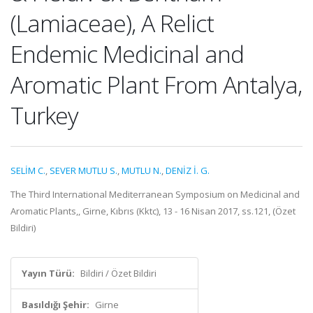
(Lamiaceae), A Relict
Endemic Medicinal and
Aromatic Plant From Antalya,
Turkey
SELİM C.
,
SEVER MUTLU S.
,
MUTLU N.
,
DENİZ İ. G.
The Third International Mediterranean Symposium on Medicinal and
Aromatic Plants,, Girne, Kıbrıs (Kktc), 13 - 16 Nisan 2017, ss.121, (Özet
Bildiri)
Yayın Türü:
Bildiri / Özet Bildiri
Basıldığı Şehir:
Girne