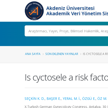
Akdeniz Üniversitesi
Akademik Veri Yönetim Si
Ara
ANA SAYFA
SON EKLENEN YAYINLAR
IS CYCTOSELE A R
Is cyctosele a risk fac
SEÇKİN K. D.
,
BAŞER E.
,
YERAL M. İ.
,
ÖZGÜ E.
,
ÖZ M.
X.Turkısh German Gynecology Congress, Antalya, 30 Ni