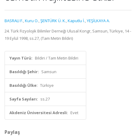
BASRALI F.
,
Kuru O.
,
ŞENTÜRK Ü. K.
,
Kaputlu İ.
,
YEŞİLKAYA A.
24. Türk Fizyolojik Bilimler Derneği Ulusal Kongr, Samsun, Türkiye, 14 -
19 Eylül 1998, ss.27, (Tam Metin Bildiri)
Yayın Türü:
Bildiri / Tam Metin Bildiri
Basıldığı Şehir:
Samsun
Basıldığı Ülke:
Türkiye
Sayfa Sayıları:
ss.27
Akdeniz Üniversitesi Adresli:
Evet
Paylaş