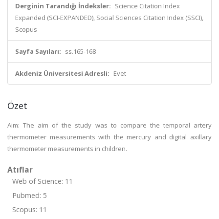
Derginin Tarandığı İndeksler:
Science Citation Index
Expanded (SCI-EXPANDED), Social Sciences Citation Index (SSCI),
Scopus
Sayfa Sayıları:
ss.165-168
Akdeniz Üniversitesi Adresli:
Evet
Özet
Aim: The aim of the study was to compare the temporal artery
thermometer measurements with the mercury and digital axillary
thermometer measurements in children.
Atıflar
Web of Science: 11
Pubmed: 5
Scopus: 11