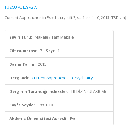
TUZCU A.
,
ILGAZ A.
Current Approaches in Psychiatry, cilt.7, sa.1, ss.1-10, 2015 (TRDizin)
Yayın Türü:
Makale / Tam Makale
Cilt numarası:
7
Sayı:
1
Basım Tarihi:
2015
Dergi Adı:
Current Approaches in Psychiatry
Derginin Tarandığı İndeksler:
TR DİZİN (ULAKBİM)
Sayfa Sayıları:
ss.1-10
Akdeniz Üniversitesi Adresli:
Evet