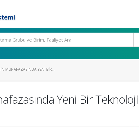
stemi
IN MUHAFAZASINDA YENI BIR...
azasında Yeni Bir Teknoloji: P