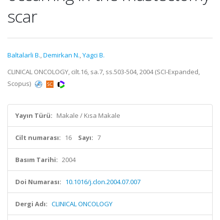
scar
Baltalarli B.
,
Demirkan N.
,
Yagci B.
CLINICAL ONCOLOGY, cilt.16, sa.7, ss.503-504, 2004 (SCI-Expanded,
Scopus)
Yayın Türü:
Makale / Kısa Makale
Cilt numarası:
16
Sayı:
7
Basım Tarihi:
2004
Doi Numarası:
10.1016/j.clon.2004.07.007
Dergi Adı:
CLINICAL ONCOLOGY