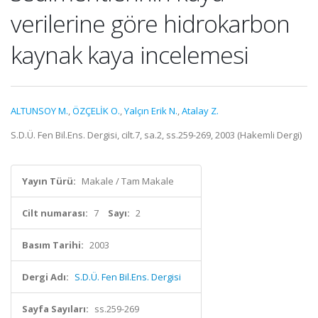
verilerine göre hidrokarbon
kaynak kaya incelemesi
ALTUNSOY M.
,
ÖZÇELİK O.
,
Yalçın Erik N.
,
Atalay Z.
S.D.Ü. Fen Bil.Ens. Dergisi, cilt.7, sa.2, ss.259-269, 2003 (Hakemli Dergi)
Yayın Türü:
Makale / Tam Makale
Cilt numarası:
7
Sayı:
2
Basım Tarihi:
2003
Dergi Adı:
S.D.Ü. Fen Bil.Ens. Dergisi
Sayfa Sayıları:
ss.259-269