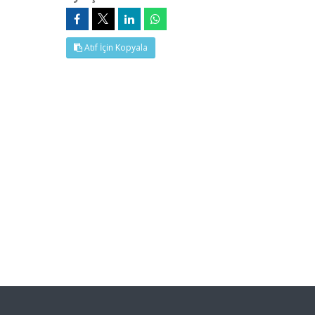
Atıf İçin Kopyala