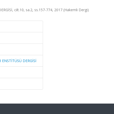
Sİ, cilt.10, sa.2, ss.157-774, 2017 (Hakemli Dergi)
R ENSTİTÜSÜ DERGİSİ