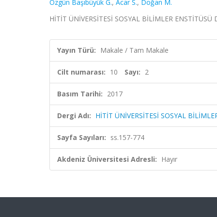
Özgün Başıbüyük G.
,
Acar S.
,
Doğan M.
HİTİT ÜNİVERSİTESİ SOSYAL BİLİMLER ENSTİTÜSÜ DERGİ
Yayın Türü:
Makale / Tam Makale
Cilt numarası:
10
Sayı:
2
Basım Tarihi:
2017
Dergi Adı:
HİTİT ÜNİVERSİTESİ SOSYAL BİLİMLE
Sayfa Sayıları:
ss.157-774
Akdeniz Üniversitesi Adresli:
Hayır