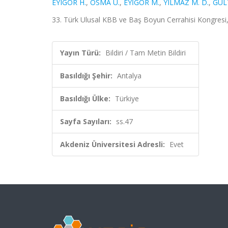
EYIGOR H.
,
OSMA U.
,
EYİGÖR M.
,
YILMAZ M. D.
,
GUL
33. Türk Ulusal KBB ve Baş Boyun Cerrahisi Kongresi, 
Yayın Türü:
Bildiri / Tam Metin Bildiri
Basıldığı Şehir:
Antalya
Basıldığı Ülke:
Türkiye
Sayfa Sayıları:
ss.47
Akdeniz Üniversitesi Adresli:
Evet