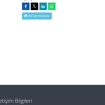
Atıf İçin Kopyala
letişim Bilgileri