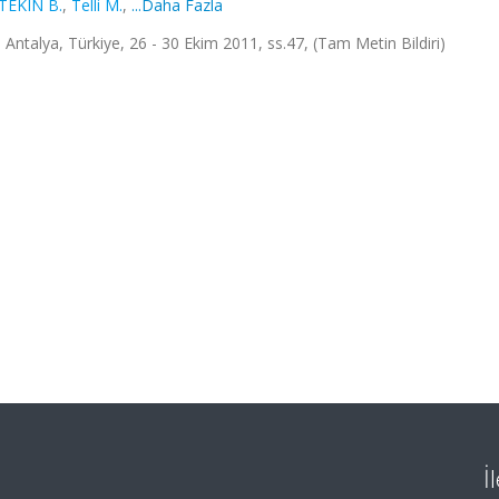
TEKIN B.
,
Telli M.
,
...Daha Fazla
Antalya, Türkiye, 26 - 30 Ekim 2011, ss.47, (Tam Metin Bildiri)
İ