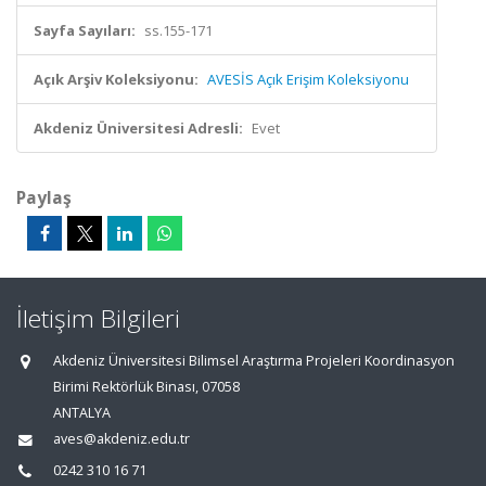
Sayfa Sayıları:
ss.155-171
Açık Arşiv Koleksiyonu:
AVESİS Açık Erişim Koleksiyonu
Akdeniz Üniversitesi Adresli:
Evet
Paylaş
İletişim Bilgileri
Akdeniz Üniversitesi Bilimsel Araştırma Projeleri Koordinasyon
Birimi Rektörlük Binası, 07058
ANTALYA
aves@akdeniz.edu.tr
0242 310 16 71