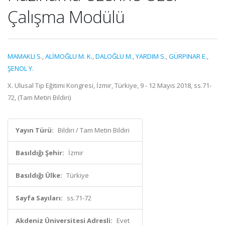
Çalışma Modülü
MAMAKLI S.
,
ALİMOĞLU M. K.
,
DALOĞLU M.
,
YARDIM S.
,
GÜRPINAR E.
,
ŞENOL Y.
X. Ulusal Tıp Eğitimi Kongresi, İzmir, Türkiye, 9 - 12 Mayıs 2018, ss.71-
72, (Tam Metin Bildiri)
Yayın Türü:
Bildiri / Tam Metin Bildiri
Basıldığı Şehir:
İzmir
Basıldığı Ülke:
Türkiye
Sayfa Sayıları:
ss.71-72
Akdeniz Üniversitesi Adresli:
Evet