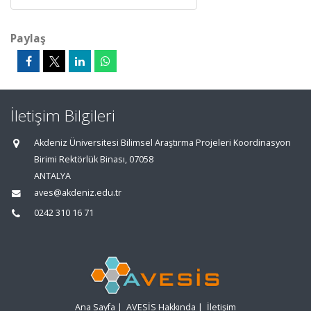
Paylaş
İletişim Bilgileri
Akdeniz Üniversitesi Bilimsel Araştırma Projeleri Koordinasyon
Birimi Rektörlük Binası, 07058
ANTALYA
aves@akdeniz.edu.tr
0242 310 16 71
Ana Sayfa
|
AVESİS Hakkında
|
İletişim