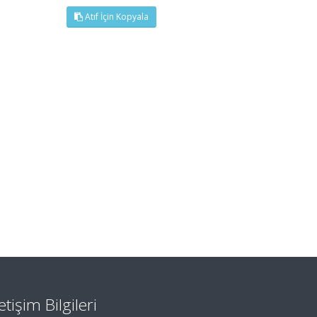
Atıf İçin Kopyala
letişim Bilgileri