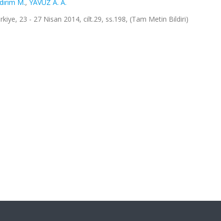
ldırım M.
,
YAVUZ A. A.
iye, 23 - 27 Nisan 2014, cilt.29, ss.198, (Tam Metin Bildiri)