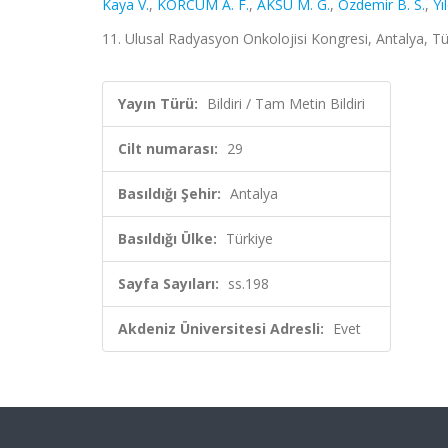
Kaya V.
,
KORCUM A. F.
,
AKSU M. G.
,
Ozdemir B. S.
,
Yı
11. Ulusal Radyasyon Onkolojisi Kongresi, Antalya, Türk
Yayın Türü:
Bildiri / Tam Metin Bildiri
Cilt numarası:
29
Basıldığı Şehir:
Antalya
Basıldığı Ülke:
Türkiye
Sayfa Sayıları:
ss.198
Akdeniz Üniversitesi Adresli:
Evet