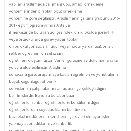
yapılan araştırmada çalışma grubu, amaçlı örnekleme
yöntemlerinden biri olan ölçüt örnekleme
yöntemine göre seçilmiştir. Araştırmanın çalışma grubunu 2016-
2017 eğitim öğretim yılında Antalya
il merkezinde bulunan üç ilçesindeki on iki okulda görevli ilk
veya ortaokullarda görev yapan toplam
on bir okul yöneticisi (müdür veya müdür yardımcısı), on altı
rehber öğretmen, on sekiz sınıf
öğretmeni oluşturmuştur. Veriler görüşme ve doküman analizi
yoluyla elde edilmiştir. Araştırma
sonucuna göre, araştırmaya katılan öğretmen ve yöneticilerin
büyük çoğunluğu rehberlik
servislerinin çalışmalarının amaçlarını gerçekleştirdiğini
belirtmişlerdir. Bununla beraber bazı
öğretmenler rehber öğretmenlerin kendilerini diğer
öğretmenlerden soyutladıklarını belirtirken,
bazı okul müdürlerinin kendilerini görevleri olmayan işleri
yapmaya zorladıklarını ve rehberlik
servislerine uygun mekan ve donanım sağlamadıklarını, okul