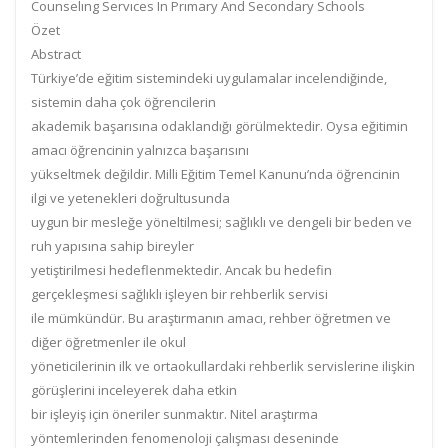
Counselıng Servıces In Prımary And Secondary Schools
Özet
Abstract
Türkiye’de eğitim sistemindeki uygulamalar incelendiğinde,
sistemin daha çok öğrencilerin
akademik başarısına odaklandığı görülmektedir. Oysa eğitimin
amacı öğrencinin yalnızca başarısını
yükseltmek değildir. Milli Eğitim Temel Kanunu’nda öğrencinin
ilgi ve yetenekleri doğrultusunda
uygun bir mesleğe yöneltilmesi; sağlıklı ve dengeli bir beden ve
ruh yapısına sahip bireyler
yetiştirilmesi hedeflenmektedir. Ancak bu hedefin
gerçekleşmesi sağlıklı işleyen bir rehberlik servisi
ile mümkündür. Bu araştırmanın amacı, rehber öğretmen ve
diğer öğretmenler ile okul
yöneticilerinin ilk ve ortaokullardaki rehberlik servislerine ilişkin
görüşlerini inceleyerek daha etkin
bir işleyiş için öneriler sunmaktır. Nitel araştırma
yöntemlerinden fenomenoloji çalışması deseninde