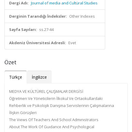
Dergi Adı:
Journal of media and Cultüral Studies
Derginin Tarandığı İndeksler:
Other Indexes
Sayfa Sayıları:
ss.27-44
Akdeniz Üniversitesi Adresli:
Evet
Özet
Türkçe
İngilizce
MEDYA VE KÜLTÜREL ÇALIŞMALAR DERGİSİ
Öğretmen Ve Yöneticilerin İlkokul Ve Ortaokullardaki
Rehberlik ve Psikolojik Danışma Servislerinin Çalışmalarına
İlişkin Görüşleri
The Vıews Of Teachers And School Admınıstrators
About The Work Of Guıdance And Psychologıcal