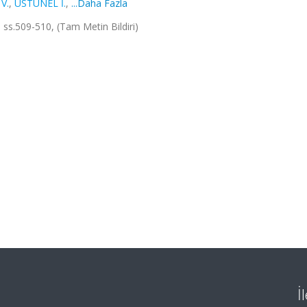
 V.
,
ÜSTÜNEL İ.
,
...Daha Fazla
s.509-510, (Tam Metin Bildiri)
İ