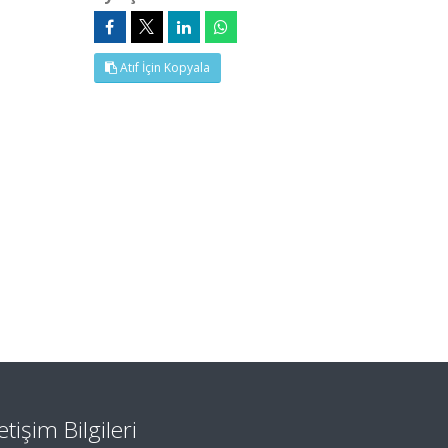
Atıf İçin Kopyala
letişim Bilgileri