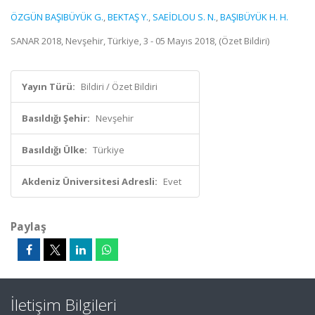
ÖZGÜN BAŞIBÜYÜK G.
,
BEKTAŞ Y.
,
SAEİDLOU S. N.
,
BAŞIBÜYÜK H. H.
SANAR 2018, Nevşehir, Türkiye, 3 - 05 Mayıs 2018, (Özet Bildiri)
Yayın Türü:
Bildiri / Özet Bildiri
Basıldığı Şehir:
Nevşehir
Basıldığı Ülke:
Türkiye
Akdeniz Üniversitesi Adresli:
Evet
Paylaş
İletişim Bilgileri