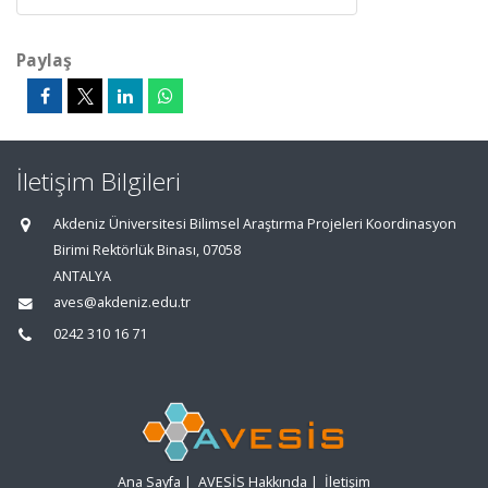
Paylaş
İletişim Bilgileri
Akdeniz Üniversitesi Bilimsel Araştırma Projeleri Koordinasyon
Birimi Rektörlük Binası, 07058
ANTALYA
aves@akdeniz.edu.tr
0242 310 16 71
Ana Sayfa
|
AVESİS Hakkında
|
İletişim