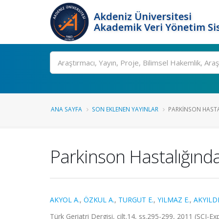
Akdeniz Üniversitesi
Akademik Veri Yönetim Si
Ara
ANA SAYFA
SON EKLENEN YAYINLAR
PARKINSON HASTA
Parkinson Hastalığın
AKYOL A.
,
ÖZKUL A.
,
TURGUT E.
,
YILMAZ E.
,
AKYILDI
Türk Geriatri Dergisi, cilt.14, ss.295-299, 2011 (SCI-