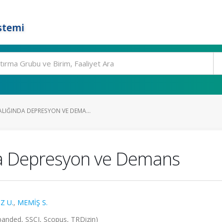
stemi
LIĞINDA DEPRESYON VE DEMA...
da Depresyon ve Demans
Z U.
,
MEMİŞ S.
Expanded, SSCI, Scopus, TRDizin)