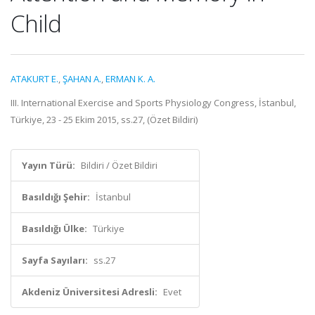
Child
ATAKURT E.
,
ŞAHAN A.
,
ERMAN K. A.
III. International Exercise and Sports Physiology Congress, İstanbul,
Türkiye, 23 - 25 Ekim 2015, ss.27, (Özet Bildiri)
Yayın Türü:
Bildiri / Özet Bildiri
Basıldığı Şehir:
İstanbul
Basıldığı Ülke:
Türkiye
Sayfa Sayıları:
ss.27
Akdeniz Üniversitesi Adresli:
Evet