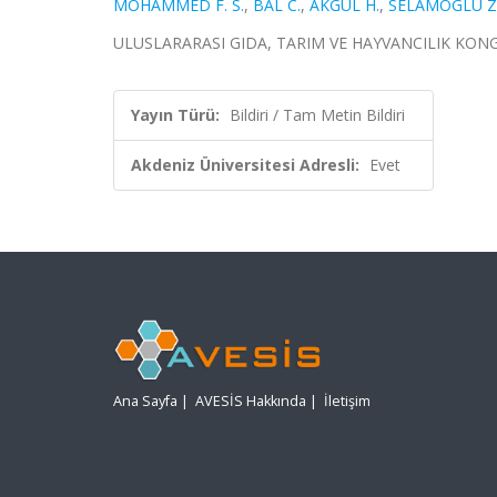
MOHAMMED F. S.
,
BAL C.
,
AKGÜL H.
,
SELAMOGLU Z
ULUSLARARASI GIDA, TARIM VE HAYVANCILIK KONGRESİ,
Yayın Türü:
Bildiri / Tam Metin Bildiri
Akdeniz Üniversitesi Adresli:
Evet
Ana Sayfa
|
AVESİS Hakkında
|
İletişim