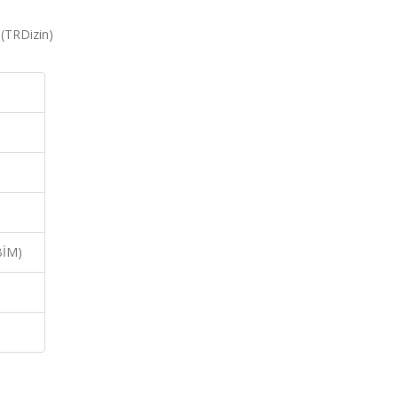
 (TRDizin)
BİM)