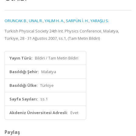
ORUNCAK B.
,
UNAL R.
,
YALIM H. A.
,
SARPÜN İ. H.
,
YARAŞLI S.
Turkish Physical Society 24th Int. Physics Conference, Malatya,
Türkiye, 28 - 31 Ağustos 2007, ss.1, (Tam Metin Bildiri)
Yayın Türü:
Bildiri / Tam Metin Bildiri
Basıldığı Şehir:
Malatya
Basıldığı Ülke:
Türkiye
Sayfa Sayıları:
ss.1
Akdeniz Üniversitesi Adresli:
Evet
Paylaş