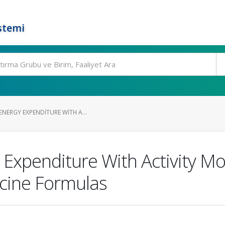
stemi
NERGY EXPENDITURE WITH A...
 Expenditure With Activity M
icine Formulas