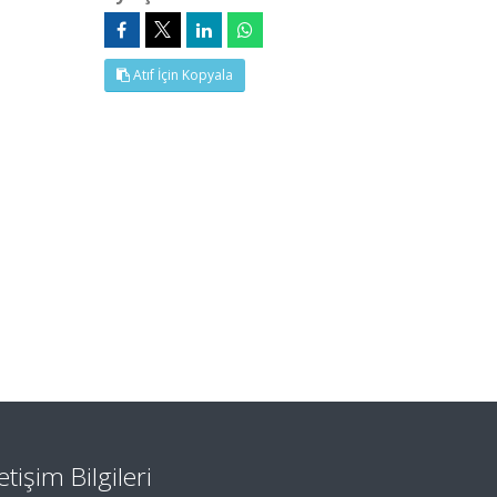
Atıf İçin Kopyala
letişim Bilgileri