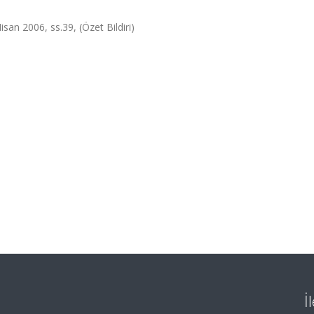
san 2006, ss.39, (Özet Bildiri)
İ