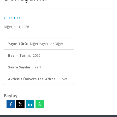
Güzel F. Ö.
Diğer, ss.1, 2026
Yayın Türü:
Diğer Yayınlar / Diğer
Basım Tarihi:
2026
Sayfa Sayıları:
ss.1
Akdeniz Üniversitesi Adresli:
Evet
Paylaş