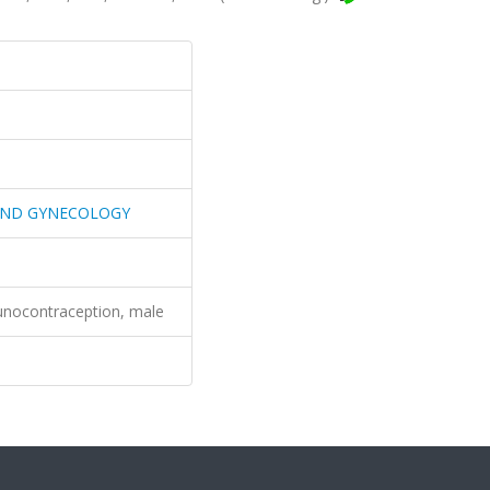
 AND GYNECOLOGY
unocontraception, male