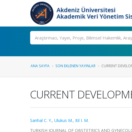
Akdeniz Üniversitesi
Akademik Veri Yönetim Si
Ara
ANA SAYFA
SON EKLENEN YAYINLAR
CURRENT DEVELO
CURRENT DEVELOPME
Sanhal C. Y.
,
Ulukus M.
,
Itil I. M.
TURKISH JOURNAL OF OBSTETRICS AND GYNECOLOGY, c