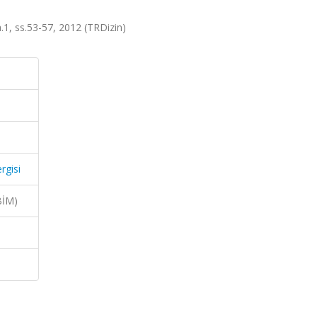
sa.1, ss.53-57, 2012 (TRDizin)
rgisi
BİM)