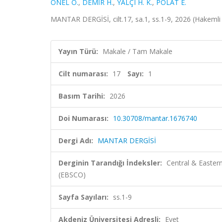
ÖNEL Ö.
,
DEMİR H.
,
YALÇI H. K.
,
POLAT E.
MANTAR DERGİSİ, cilt.17, sa.1, ss.1-9, 2026 (Hakemli
Yayın Türü:
Makale / Tam Makale
Cilt numarası:
17
Sayı:
1
Basım Tarihi:
2026
Doi Numarası:
10.30708/mantar.1676740
Dergi Adı:
MANTAR DERGİSİ
Derginin Tarandığı İndeksler:
Central & Easter
(EBSCO)
Sayfa Sayıları:
ss.1-9
Akdeniz Üniversitesi Adresli:
Evet