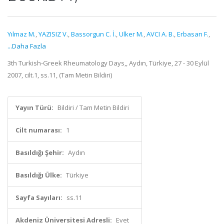
Yılmaz M.
,
YAZISIZ V.
,
Bassorgun C. İ.
,
Ulker M.
,
AVCI A. B.
,
Erbasan F.
,
...Daha Fazla
3th Turkish-Greek Rheumatology Days,, Aydın, Türkiye, 27 - 30 Eylül
2007, cilt.1, ss.11, (Tam Metin Bildiri)
Yayın Türü:
Bildiri / Tam Metin Bildiri
Cilt numarası:
1
Basıldığı Şehir:
Aydın
Basıldığı Ülke:
Türkiye
Sayfa Sayıları:
ss.11
Akdeniz Üniversitesi Adresli:
Evet