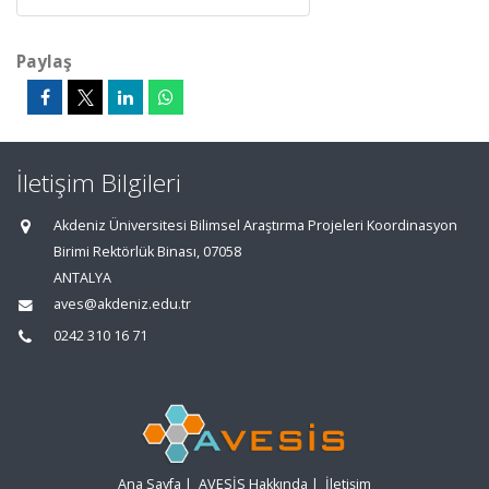
Paylaş
İletişim Bilgileri
Akdeniz Üniversitesi Bilimsel Araştırma Projeleri Koordinasyon
Birimi Rektörlük Binası, 07058
ANTALYA
aves@akdeniz.edu.tr
0242 310 16 71
Ana Sayfa
|
AVESİS Hakkında
|
İletişim