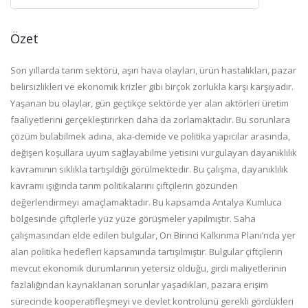
Özet
Son yıllarda tarım sektörü, aşırı hava olayları, ürün hastalıkları, pazar
belirsizlikleri ve ekonomik krizler gibi birçok zorlukla karşı karşıyadır.
Yaşanan bu olaylar, gün geçtikçe sektörde yer alan aktörleri üretim
faaliyetlerini gerçekleştirirken daha da zorlamaktadır. Bu sorunlara
çözüm bulabilmek adına, aka-demide ve politika yapıcılar arasında,
değişen koşullara uyum sağlayabilme yetisini vurgulayan dayanıklılık
kavramının sıklıkla tartışıldığı görülmektedir. Bu çalışma, dayanıklılık
kavramı ışığında tarım politikalarını çiftçilerin gözünden
değerlendirmeyi amaçlamaktadır. Bu kapsamda Antalya Kumluca
bölgesinde çiftçilerle yüz yüze görüşmeler yapılmıştır. Saha
çalışmasından elde edilen bulgular, On Birinci Kalkınma Planı’nda yer
alan politika hedefleri kapsamında tartışılmıştır. Bulgular çiftçilerin
mevcut ekonomik durumlarının yetersiz olduğu, girdi maliyetlerinin
fazlalığından kaynaklanan sorunlar yaşadıkları, pazara erişim
sürecinde kooperatifleşmeyi ve devlet kontrolünü gerekli gördükleri