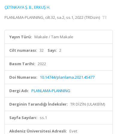
ÇETİNKAYA Ş. B.
,
ERKUŞ H.
PLANLAMA-PLANNING, cilt.32, sa.2, ss.1, 2022 (TRDizin)
Yayın Türü:
Makale / Tam Makale
Cilt numarası:
32
Sayı:
2
Basım Tarihi:
2022
Doi Numarası:
10.14744/planlama.2021.45477
Dergi Adı:
PLANLAMA-PLANNING
Derginin Tarandığı İndeksler:
TR DİZİN (ULAKBİM)
Sayfa Sayıları:
ss.1
Akdeniz Üniversitesi Adresli:
Evet