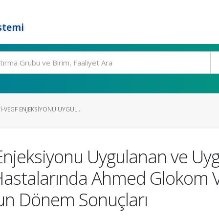
stemi
I-VEGF ENJEKSIYONU UYGUL...
F Enjeksiyonu Uygulanan ve U
astalarında Ahmed Glokom V
un Dönem Sonuçları