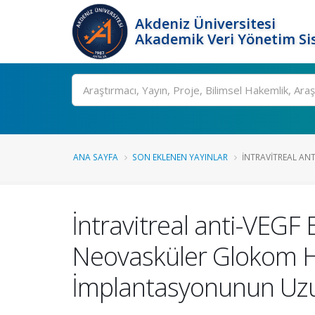
Akdeniz Üniversitesi
Akademik Veri Yönetim Si
Ara
ANA SAYFA
SON EKLENEN YAYINLAR
İNTRAVITREAL ANT
İntravitreal anti-VEG
Neovasküler Glokom H
İmplantasyonunun Uz