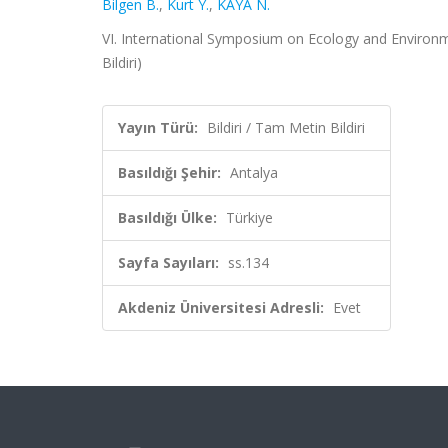
Bilgen B.
,
Kurt Y.
,
KAYA N.
VI. International Symposium on Ecology and Environm
Bildiri)
Yayın Türü:
Bildiri / Tam Metin Bildiri
Basıldığı Şehir:
Antalya
Basıldığı Ülke:
Türkiye
Sayfa Sayıları:
ss.134
Akdeniz Üniversitesi Adresli:
Evet