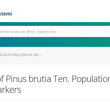
stemi
SON OF PINUS BRUTIA TEN....
 Pinus brutia Ten. Populatio
arkers