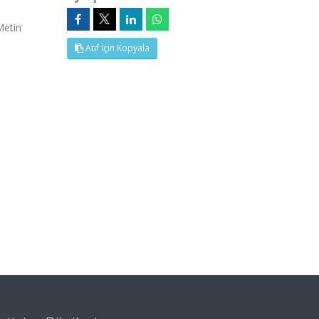
Metin
Atıf İçin Kopyala