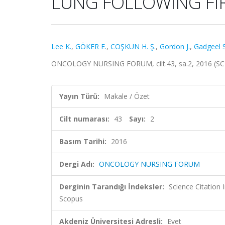
LUNG FOLLOWING FI
Lee K.
,
GÖKER E.
,
COŞKUN H. Ş.
,
Gordon J.
,
Gadgeel S
ONCOLOGY NURSING FORUM, cilt.43, sa.2, 2016 (SCI
Yayın Türü:
Makale / Özet
Cilt numarası:
43
Sayı:
2
Basım Tarihi:
2016
Dergi Adı:
ONCOLOGY NURSING FORUM
Derginin Tarandığı İndeksler:
Science Citation
Scopus
Akdeniz Üniversitesi Adresli:
Evet