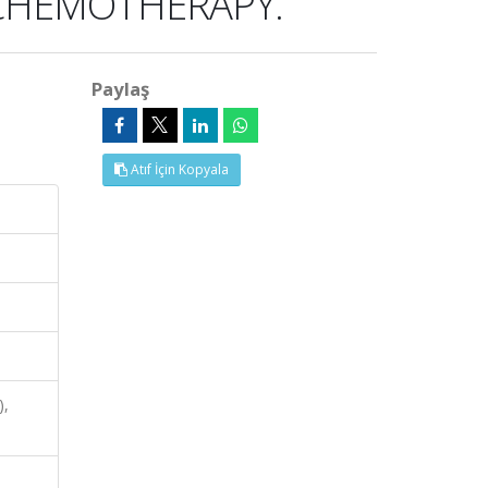
 CHEMOTHERAPY.
Paylaş
Atıf İçin Kopyala
),