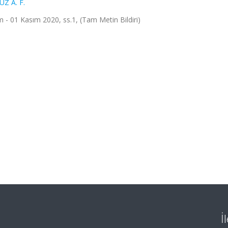
Z A. F.
m - 01 Kasım 2020, ss.1, (Tam Metin Bildiri)
İ