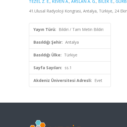
TEZEL Z. E.
,
KEVEN A.
,
ARSLAN A. G.
,
BİLEK E.
,
GÜRBÜ
41.Ulusal Radyoloji Kongrasi, Antalya, Türkiye, 24 Eki
Yayın Türü:
Bildiri / Tam Metin Bildiri
Basıldığı Şehir:
Antalya
Basıldığı Ülke:
Türkiye
Sayfa Sayıları:
ss.1
Akdeniz Üniversitesi Adresli:
Evet