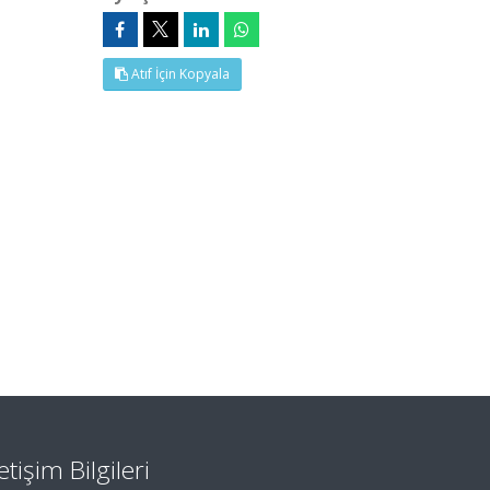
Atıf İçin Kopyala
letişim Bilgileri