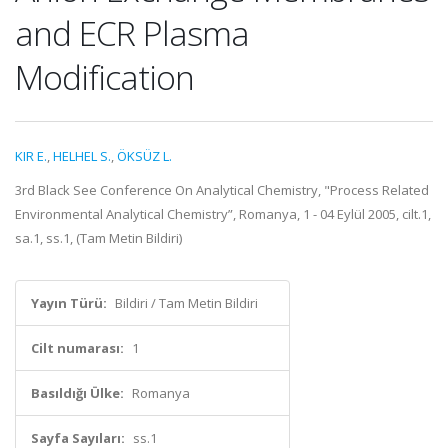
and ECR Plasma
Modification
KIR E.
,
HELHEL S.
,
ÖKSÜZ L.
3rd Black See Conference On Analytical Chemistry, "Process Related
Environmental Analytical Chemistry”, Romanya, 1 - 04 Eylül 2005, cilt.1,
sa.1, ss.1, (Tam Metin Bildiri)
Yayın Türü:
Bildiri / Tam Metin Bildiri
Cilt numarası:
1
Basıldığı Ülke:
Romanya
Sayfa Sayıları:
ss.1