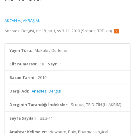
AKCAN A.
,
AKBAŞ M.
Anestezi Dergisi, cilt.18, sa.1, ss.3-11, 2010 (Scopus, TRDizin)
Yayın Türü:
Makale / Derleme
Cilt numarası:
18
Sayı:
1
Basım Tarihi:
2010
Dergi Adı:
Anestezi Dergisi
Derginin Tarandığı İndeksler:
Scopus, TR DİZİN (ULAKBİM)
Sayfa Sayıları:
ss.3-11
Anahtar Kelimeler:
Newborn, Pain, Pharmacological