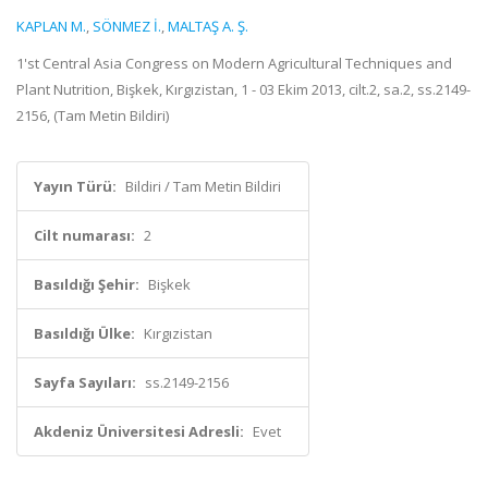
KAPLAN M.
,
SÖNMEZ İ.
,
MALTAŞ A. Ş.
1'st Central Asia Congress on Modern Agricultural Techniques and
Plant Nutrition, Bişkek, Kırgızistan, 1 - 03 Ekim 2013, cilt.2, sa.2, ss.2149-
2156, (Tam Metin Bildiri)
Yayın Türü:
Bildiri / Tam Metin Bildiri
Cilt numarası:
2
Basıldığı Şehir:
Bişkek
Basıldığı Ülke:
Kırgızistan
Sayfa Sayıları:
ss.2149-2156
Akdeniz Üniversitesi Adresli:
Evet