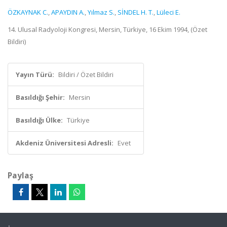
ÖZKAYNAK C.
,
APAYDIN A.
,
Yılmaz S.
,
SİNDEL H. T.
,
Lüleci E.
14. Ulusal Radyoloji Kongresi, Mersin, Türkiye, 16 Ekim 1994, (Özet
Bildiri)
Yayın Türü:
Bildiri / Özet Bildiri
Basıldığı Şehir:
Mersin
Basıldığı Ülke:
Türkiye
Akdeniz Üniversitesi Adresli:
Evet
Paylaş